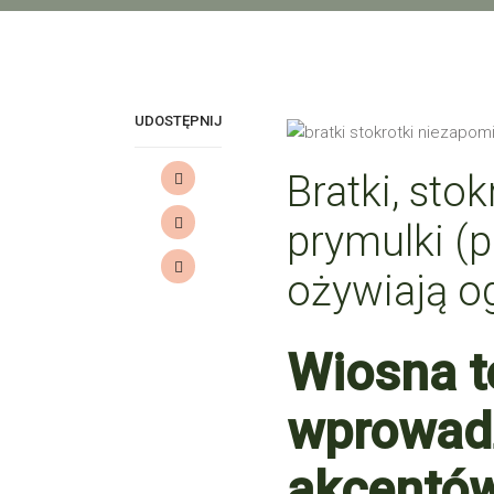
Bratki, stok
prymulki (p
ożywiają o
Wiosna t
wprowad
akcentów