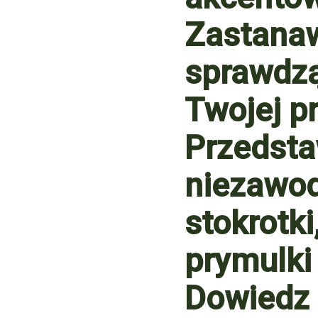
Zastanawi
sprawdzą 
Twojej p
Przedsta
niezawod
stokrotki
prymulki 
Dowiedz s