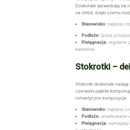
Doskonale sprawdzają się 
na chłód, dzięki czemu moż
Stanowisko:
najlepiej r
Podłoże:
żyzna, przepus
Pielęgnacja:
regularne p
kwitnienie.
Stokrotki – del
Stokrotki
doskonale nadają s
czerwieni pięknie komponują
romantyczne kompozycje.
Stanowisko:
najlepiej c
Podłoże:
umiarkowanie w
Pielęgnacja:
wymagają u