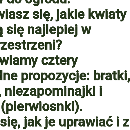
asz się, jakie kwiaty
się najlepiej w
rzestrzeni?
wiamy cztery
ne propozycje: bratki,
, niezapominajki i
(pierwiosnki).
ię, jak je uprawiać i z