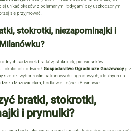
piej unikać okazów z połamanymi łodygami czy uszkodzonymi
rzej się przyjmować.
tki, stokrotki, niezapominajki i
 Milanówku?
orodnych sadzonek bratków, stokrotek, pierwiosnków i
 i okolicach, odwiedź
Gospodarstwo Ogrodnicze Gaszewscy
prz
my szeroki wybór roślin balkonowych i ogrodowych, idealnych na
dzisku Mazowieckim, Podkowie Leśnej i Brwinowie.
yć bratki, stokrotki,
jki i prymulki?
a nich będą tulipany, narcyzy i hiacynty, które dodadzą wysokośc