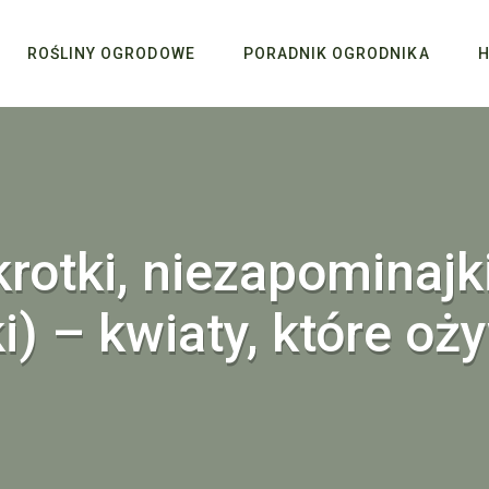
ROŚLINY OGRODOWE
PORADNIK OGRODNIKA
H
krotki, niezapominajk
i) – kwiaty, które oż