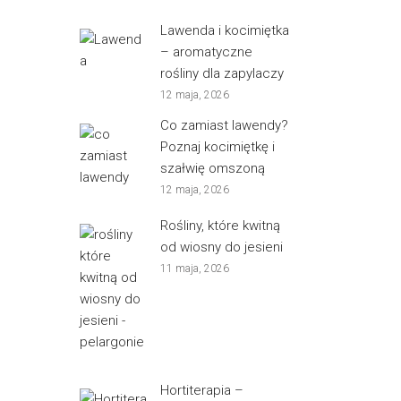
Lawenda i kocimiętka
– aromatyczne
rośliny dla zapylaczy
12 maja, 2026
Co zamiast lawendy?
Poznaj kocimiętkę i
szałwię omszoną
12 maja, 2026
Rośliny, które kwitną
od wiosny do jesieni
11 maja, 2026
Hortiterapia –