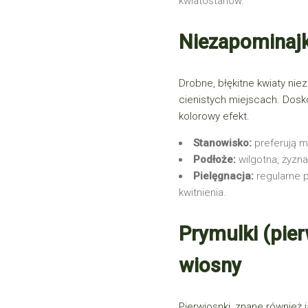
kwiatostanów.
Niezapominajk
Drobne, błękitne kwiaty
nie
cienistych miejscach. Dosko
kolorowy efekt.
Stanowisko:
preferują mi
Podłoże:
wilgotna, żyzna
Pielęgnacja:
regularne 
kwitnienia.
Prymulki (pier
wiosny
Pierwiosnki, znane również 