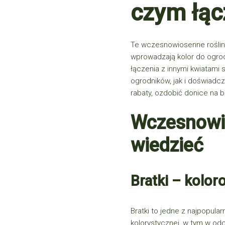
czym łąc
Te wczesnowiosenne rośliny
wprowadzają kolor do ogro
łączenia z innymi kwiatami
ogrodników, jak i doświadc
rabaty, ozdobić donice na b
Wczesnowio
wiedzieć
Bratki – kolor
Bratki
to jedne z najpopula
kolorystycznej, w tym w odcie