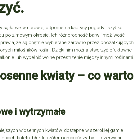
zyć.
 są łatwe w uprawie, odporne na kaprysy pogody i szybko
du po zimowym okresie. Ich różnorodność barw i możliwość
 sprawia, że są chętnie wybierane zarówno przez początkujących
zonych miłośników roślin. Dzięki nim można stworzyć efektowne
alkonie lub wypełnić wolne przestrzenie między innymi roślinami.
senne kwiaty – co warto
owe i wytrzymałe
rniejszych wiosennych kwiatów, dostępne w szerokiej gamie
niach fioletu, błękitu i żółci, pomarańczy, bieli i czerwieni.