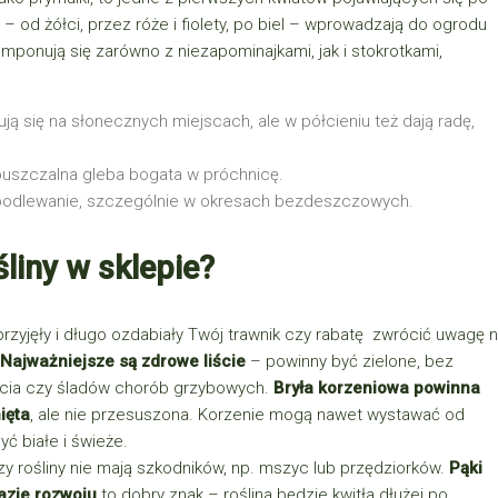
 – od żółci, przez róże i fiolety, po biel – wprowadzają do ogrodu
mponują się zarówno z niezapominajkami, jak i stokrotkami,
ują się na słonecznych miejscach, ale w półcieniu też dają radę,
puszczalna gleba bogata w próchnicę.
podlewanie, szczególnie w okresach bezdeszczowych.
liny w sklepie?
 przyjęły i długo ozdabiały Twój trawnik czy rabatę zwrócić uwagę 
Najważniejsze są zdrowe liście
– powinny być zielone, bez
ięcia czy śladów chorób grzybowych.
Bryła korzeniowa powinna
ięta
, ale nie przesuszona. Korzenie mogą nawet wystawać od
 białe i świeże.
zy rośliny nie mają szkodników, np. mszyc lub przędziorków.
Pąki
azie rozwoju
to dobry znak – roślina będzie kwitła dłużej po