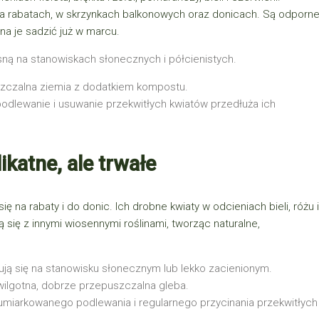
na rabatach, w skrzynkach balkonowych oraz donicach. Są odporn
na je sadzić już w marcu.
osną na stanowiskach słonecznych i półcienistych.
zczalna ziemia z dodatkiem kompostu.
odlewanie i usuwanie przekwitłych kwiatów przedłuża ich
ikatne, ale trwałe
ię na rabaty i do donic. Ich drobne kwiaty w odcieniach bieli, różu i
 się z innymi wiosennymi roślinami, tworząc naturalne,
zują się na stanowisku słonecznym lub lekko zacienionym.
ilgotna, dobrze przepuszczalna gleba.
miarkowanego podlewania i regularnego przycinania przekwitłych