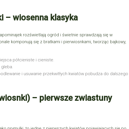
i – wiosenna klasyka
zapominajek
rozświetlają ogród i świetnie sprawdzają się w
nale komponują się z bratkami i pierwiosnkami, tworząc bajkowy,
ejsca półcieniste i cieniste.
 gleba.
podlewanie i usuwanie przekwitłych kwiatów pobudza do dalszego
wiosnki) – pierwsze zwiastuny
jako prymulki
, to jedne z pierwszych kwiatów pojawiających się po