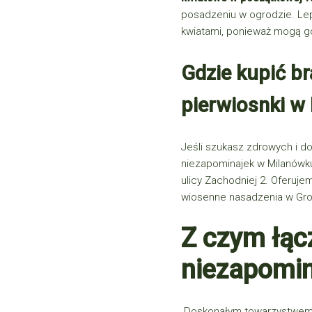
posadzeniu w ogrodzie. Le
kwiatami, ponieważ mogą go
Gdzie kupić bra
pierwiosnki w
Jeśli szukasz zdrowych i d
niezapominajek w Milanówku
ulicy Zachodniej 2. Oferuje
wiosenne nasadzenia w Gro
Z czym łącz
niezapomina
Doskonałym towarzystwem dl