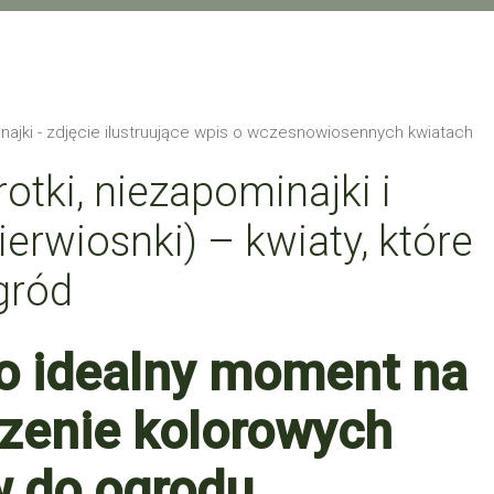
rotki, niezapominajki i
ierwiosnki) – kwiaty, które
gród
o idealny moment na
zenie kolorowych
 do ogrodu.