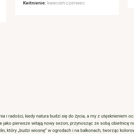
Kwitnienie:
kwiecień-czerwiec
a i radości, kiedy natura budzi się do życia, a my z utęsknieniem o
tóre jako pierwsze witają nowy sezon, przynosząc ze sobą obietnicę
ślin, który „budzi wiosnę” w ogrodach i na balkonach, tworząc kolo