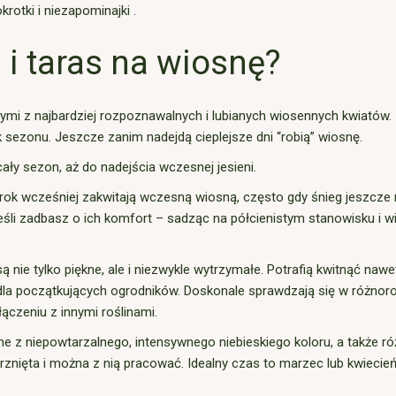
okrotki i niezapominajki .
i taras na wiosnę?
nymi z najbardziej rozpoznawalnych i lubianych wiosennych kwiatów.
 sezonu. Jeszcze zanim nadejdą cieplejsze dni “robią” wiosnę.
y sezon, aż do nadejścia wczesnej jesieni.
ok wcześniej zakwitają wczesną wiosną, często gdy śnieg jeszcze n
i zadbasz o ich komfort – sadząc na półcienistym stanowisku i wil
 są nie tylko piękne, ale i niezwykle wytrzymałe. Potrafią kwitnąć n
m dla początkujących ogrodników. Doskonale sprawdzają się w różno
ączeniu z innymi roślinami.
 z niepowtarzalnego, intensywnego niebieskiego koloru, a także różny
rznięta i można z nią pracować. Idealny czas to marzec lub kwieci