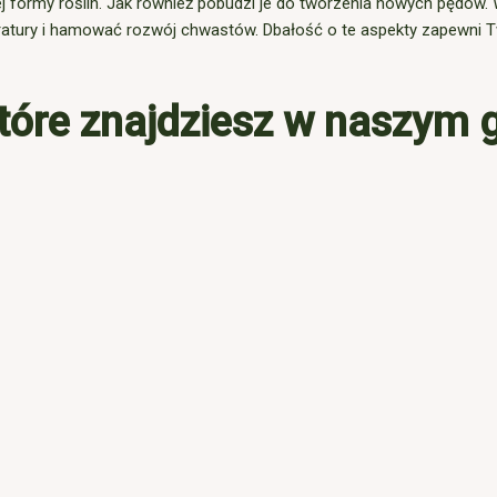
ormy roślin. Jak również pobudzi je do tworzenia nowych pędów. 
atury i hamować rozwój chwastów. Dbałość o te aspekty zapewni 
które znajdziesz w naszym 