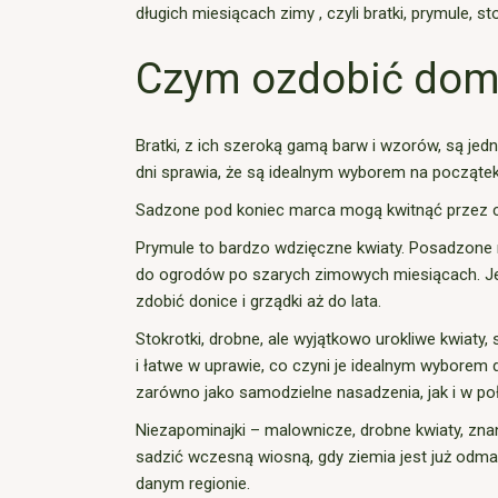
długich miesiącach zimy , czyli bratki, prymule, st
Czym ozdobić dom 
Bratki, z ich szeroką gamą barw i wzorów, są jed
dni sprawia, że są idealnym wyborem na początek
Sadzone pod koniec marca mogą kwitnąć przez cał
Prymule to bardzo wdzięczne kwiaty. Posadzone r
do ogrodów po szarych zimowych miesiącach. Jeśl
zdobić donice i grządki aż do lata.
Stokrotki, drobne, ale wyjątkowo urokliwe kwiaty,
i łatwe w uprawie, co czyni je idealnym wybore
zarówno jako samodzielne nasadzenia, jak i w poł
Niezapominajki – malownicze, drobne kwiaty, znane
sadzić wczesną wiosną, gdy ziemia jest już odma
danym regionie.