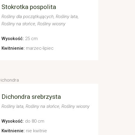
Stokrotka pospolita
Rośliny dla początkujących
Rośliny lata
Rośliny na słońce
Rośliny wiosny
Wysokość:
25 cm
Kwitnienie:
marzec-lipiec
Dichondra srebrzysta
Rośliny lata
Rośliny na słońce
Rośliny wiosny
Wysokość:
do 80 cm
Kwitnienie:
nie kwitnie