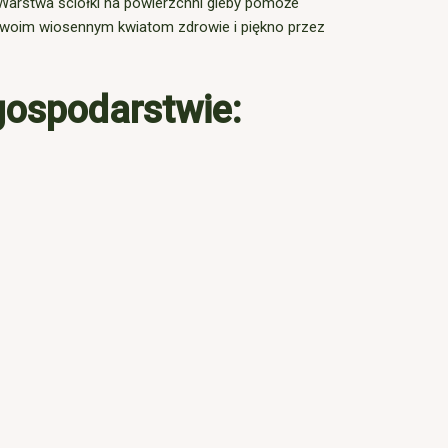
Warstwa ściółki na powierzchni gleby pomoże
Twoim wiosennym kwiatom zdrowie i piękno przez
gospodarstwie: