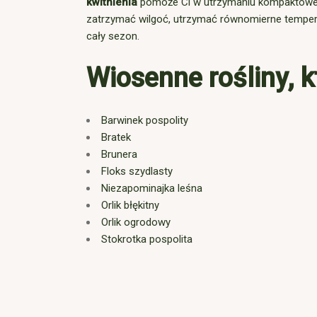
kwitnienia
pomoże Ci w utrzymaniu kompaktowej f
zatrzymać wilgoć, utrzymać równomierne temper
cały sezon.
Wiosenne rośliny, 
Barwinek pospolity
Bratek
Brunera
Floks szydlasty
Niezapominajka leśna
Orlik błękitny
Orlik ogrodowy
Stokrotka pospolita