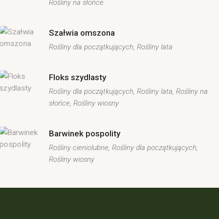
Rośliny na słońce
Szałwia omszona
Rośliny dla początkujących
Rośliny lata
Floks szydlasty
Rośliny dla początkujących
Rośliny lata
Rośliny na
słońce
Rośliny wiosny
Barwinek pospolity
Rośliny cieniolubne
Rośliny dla początkujących
Rośliny wiosny