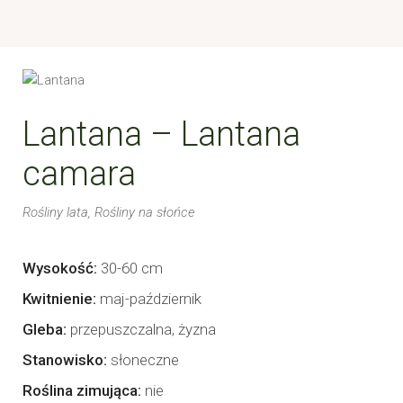
Lantana – Lantana
camara
Rośliny lata
Rośliny na słońce
Wysokość
30-60 cm
Kwitnienie
maj-październik
Gleba
przepuszczalna, żyzna
Stanowisko
słoneczne
Roślina zimująca
nie